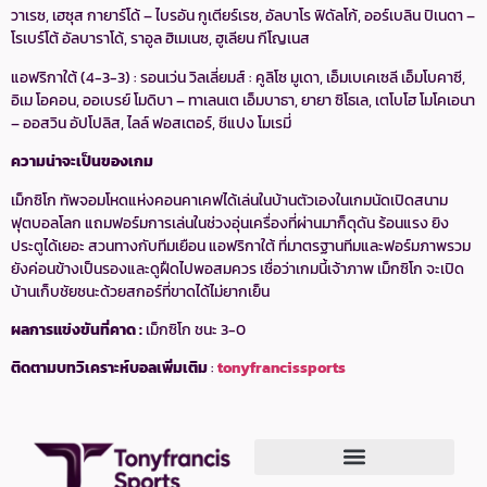
วาเรซ, เฮซุส กายาร์โด้ – ไบรอัน กูเตียร์เรซ, อัลบาโร ฟิดัลโก้, ออร์เบลิน ปิเนดา –
โรเบร์โต้ อัลบาราโด้, ราอูล ฮิเมเนซ, ฮูเลียน กีโญเนส
แอฟริกาใต้ (4-3-3) : รอนเว่น วิลเลี่ยมส์ : คูลิโซ มูเดา, เอ็มเบเคเซลี เอ็มโบคาซี,
อิเม โอคอน, ออเบรย์ โมดิบา – ทาเลนเต เอ็มบาธา, ยายา ซิโธเล, เตโบโฮ โมโคเอนา
– ออสวิน อัปโปลิส, ไลล์ ฟอสเตอร์, ชีแปง โมเรมี่
ความน่าจะเป็นของเกม
เม็กซิโก ทัพจอมโหดแห่งคอนคาเคฟได้เล่นในบ้านตัวเองในเกมนัดเปิดสนาม
ฟุตบอลโลก แถมฟอร์มการเล่นในช่วงอุ่นเครื่องที่ผ่านมาก็ดุดัน ร้อนแรง ยิง
ประตูได้เยอะ สวนทางกับทีมเยือน แอฟริกาใต้ ที่มาตรฐานทีมและฟอร์มภาพรวม
ยังค่อนข้างเป็นรองและดูฝืดไปพอสมควร เชื่อว่าเกมนี้เจ้าภาพ เม็กซิโก จะเปิด
บ้านเก็บชัยชนะด้วยสกอร์ที่ขาดได้ไม่ยากเย็น
ผลการแข่งขันที่คาด :
เม็กซิโก ชนะ 3-0
ติดตามบทวิเคราะห์บอลเพิ่มเติม
:
tonyfrancissports