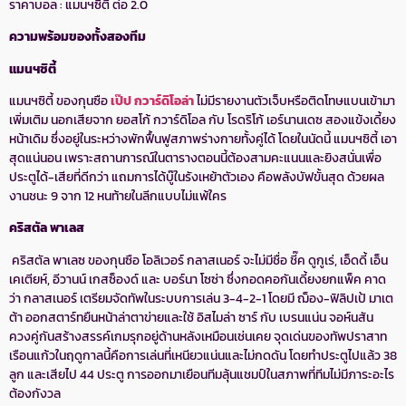
ราคาบอล : แมนฯซิตี้ ต่อ 2.0
ความพร้อมของทั้งสองทีม
แมนฯซิตี้
แมนฯซิตี้ ของกุนซือ
เป๊ป กวาร์ดิโอล่า
ไม่มีรายงานตัวเจ็บหรือติดโทษแบนเข้ามา
เพิ่มเติม นอกเสียจาก ยอสโก้ กวาร์ดิโอล กับ โรดริโก้ เอร์นานเดซ สองแข้งเดี้ยง
หน้าเดิม ซึ่งอยู่ในระหว่างพักฟื้นฟูสภาพร่างกายทั้งคู่ได้ โดยในนัดนี้ แมนฯซิตี้ เอา
สุดแน่นอน เพราะสถานการณ์ในตารางตอนนี้ต้องสามคะแนนและยิงสนั่นเพื่อ
ประตูได้-เสียที่ดีกว่า แถมการได้บู๊ในรังเหย้าตัวเอง คือพลังบัฟขั้นสุด ด้วยผล
งานชนะ 9 จาก 12 หนท้ายในลีกแบบไม่แพ้ใคร
คริสตัล พาเลส
คริสตัล พาเลซ ของกุนซือ โอลิเวอร์ กลาสเนอร์ จะไม่มีชื่อ ชี๊ค ดูกูเร่, เอ็ดดี้ เอ็น
เคเตียห์, อีวานน์ เกสซ็องด์ และ บอร์นา โซซ่า ซึ่งกอดคอกันเดี้ยงยกแพ็ค คาด
ว่า กลาสเนอร์ เตรียมจัดทัพในระบบการเล่น 3-4-2-1 โดยมี ฌ็อง-ฟิลิปเป้ มาเต
ต้า ออกสตาร์ทยืนหน้าล่าตาข่ายและใช้ อิสไมล่า ซาร์ กับ เบรนแน่น จอห์นสัน
ควงคู่กันสร้างสรรค์เกมรุกอยู่ด้านหลังเหมือนเช่นเคย จุดเด่นของทัพปราสาท
เรือนแก้วในฤดูกาลนี้คือการเล่นที่เหนียวแน่นและไม่กดดัน โดยทำประตูไปแล้ว 38
ลูก และเสียไป 44 ประตู การออกมาเยือนทีมลุ้นแชมป์ในสภาพที่ทีมไม่มีภาระอะไร
ต้องกังวล