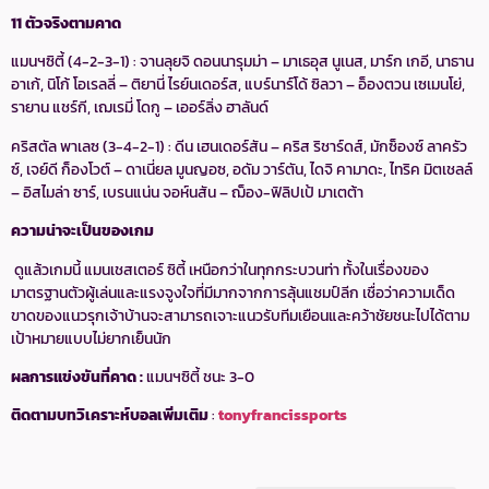
11 ตัวจริงตามคาด
แมนฯซิตี้ (4-2-3-1) : จานลุยจิ ดอนนารุมม่า – มาเธอุส นูเนส, มาร์ก เกอี, นาธาน
อาเก้, นิโก้ โอเรลลี่ – ติยานี่ ไรย์นเดอร์ส, แบร์นาร์โด้ ซิลวา – อ็องตวน เซเมนโย่,
รายาน แชร์กี, เฌเรมี่ โดกู – เออร์ลิ่ง ฮาลันด์
คริสตัล พาเลซ (3-4-2-1) : ดีน เฮนเดอร์สัน – คริส ริชาร์ดส์, มักซ็องซ์ ลาครัว
ซ์, เจย์ดี ก็องโวต์ – ดาเนี่ยล มูนญอซ, อดัม วาร์ตัน, ไดจิ คามาดะ, ไทริค มิตเชลล์
– อิสไมล่า ซาร์, เบรนแน่น จอห์นสัน – ฌ็อง-ฟิลิปเป้ มาเตต้า
ความน่าจะเป็นของเกม
ดูแล้วเกมนี้ แมนเชสเตอร์ ซิตี้ เหนือกว่าในทุกกระบวนท่า ทั้งในเรื่องของ
มาตรฐานตัวผู้เล่นและแรงจูงใจที่มีมากจากการลุ้นแชมป์ลีก เชื่อว่าความเด็ด
ขาดของแนวรุกเจ้าบ้านจะสามารถเจาะแนวรับทีมเยือนและคว้าชัยชนะไปได้ตาม
เป้าหมายแบบไม่ยากเย็นนัก
ผลการแข่งขันที่คาด :
แมนฯซิตี้ ชนะ 3-0
ติดตามบทวิเคราะห์บอลเพิ่มเติม
:
tonyfrancissports