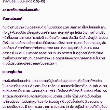
ราคาบอล : แมนฯยู ต่อ 0.5(-10)
ความพร้อมของทั้งสองทีม
ซันเดอร์แลนด์
ทีมเจ้าบ้านอย่าง ซันเดอร์แลนด์ จะไม่มีชื่อของ แดน บัลลาร์ด ที่โดนไล่ออกในเกม
กับ วูล์ฟแฮมป์ตัน เมื่อสุดสัปดาห์ที่ผ่านมา ส่งผลให้ ลุค โอนีน มีโอกาสที่จะได้รับ
หน้าที่ลงสนามแทนในตำแหน่งนี้ ช่นเดียวกับ โรเมน มันเดิ้ล, นิลสัน อังกูโล่, ไซม่อน
มัวร์ และ เบอร์ทรานด์ ตราโอเร่ ที่ยังประสบปัญหาอาการบาดเจ็บรบกวนอยู่ ซัน
เดอร์แลนด์ ภายใต้การทำทีมของ เรจิส เลอ บริส ปัจจุบันรั้งอันดับ 12 ของ
ตาราง มี 47 คะแนน จากการลงสนาม 35 นัด ภาพรวมในฤดูกาลนี้ถือว่าทำผล
งานได้ตามมาตรฐานทีมกลางตาราง และจุดเด่นของพวกเขาคือการเล่นในบ้าน
เกมนี้ได้รับเสียงเชียร์จากแฟนบอลเต็ม ๆ
แมนฯยูไนเต็ด
ทางฝั่งทีมเยือนอย่าง แมนเชสเตอร์ ยูไนเต็ด ในยุคของกุนซือขัดตาทัพอย่าง
ไมเคิล คาร์ริค เตรียมส่ง ลิซานโดร มาร์ติเนซ เซนเตอร์แบ็กอาร์เจนติน่าคืนสนาม
ทันทีหลังพ้นโทษแบน เพื่อจับคู่กับ แฮร์รี่ แม็กไกวร์ ทำให้ตัวเจ็บเหลือ มัทไธจ์ เดอ
ลิกต์และต้องทดสอบความฟิตของ เบนจามิน เชสโก้ ที่ได้รับบาดเจ็บจนโดน
เปลี่ยนตัวออกในนัดล่าสุดที่เจอกับ ลิเวอร์พูล ปัจจุบันรั้งอันดับ 3 ของตาราง
อย่างเหนียวแน่น มี 64 คะแนน จากการลงสนาม 35 นัด อยู่ในตำแหน่งที่ได้เปรียบ